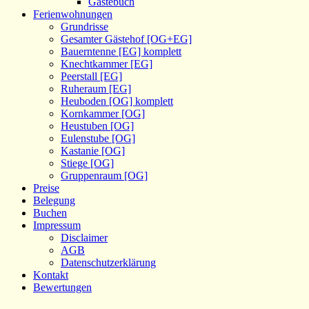
Gästebuch
Ferienwohnungen
Grundrisse
Gesamter Gästehof [OG+EG]
Bauerntenne [EG] komplett
Knechtkammer [EG]
Peerstall [EG]
Ruheraum [EG]
Heuboden [OG] komplett
Kornkammer [OG]
Heustuben [OG]
Eulenstube [OG]
Kastanie [OG]
Stiege [OG]
Gruppenraum [OG]
Preise
Belegung
Buchen
Impressum
Disclaimer
AGB
Datenschutzerklärung
Kontakt
Bewertungen