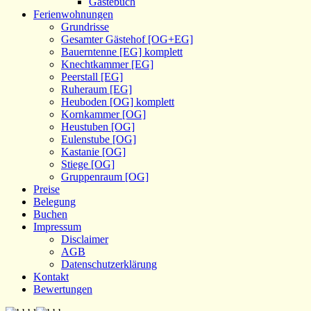
Gästebuch
Ferienwohnungen
Grundrisse
Gesamter Gästehof [OG+EG]
Bauerntenne [EG] komplett
Knechtkammer [EG]
Peerstall [EG]
Ruheraum [EG]
Heuboden [OG] komplett
Kornkammer [OG]
Heustuben [OG]
Eulenstube [OG]
Kastanie [OG]
Stiege [OG]
Gruppenraum [OG]
Preise
Belegung
Buchen
Impressum
Disclaimer
AGB
Datenschutzerklärung
Kontakt
Bewertungen